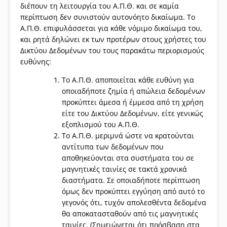
διέπουν τη λειτουργία του Α.Π.Θ. και σε καμία
περίπτωση δεν συνιστούν αυτονόητο δικαίωμα. Το
Α.Π.Θ. επιφυλάσσεται για κάθε νόμιμο δικαίωμα του,
και ρητά δηλώνει εκ των προτέρων στους χρήστες του
Δικτύου Δεδομένων του τους παρακάτω περιορισμούς
ευθύνης:
Το Α.Π.Θ. αποποιείται κάθε ευθύνη για
οποιαδήποτε ζημία ή απώλεια δεδομένων
προκύπτει άμεσα ή έμμεσα από τη χρήση
είτε του Δικτύου Δεδομένων, είτε γενικώς
εξοπλισμού του Α.Π.Θ.
Το Α.Π.Θ. μεριμνά ώστε να κρατούνται
αντίτυπα των δεδομένων που
αποθηκεύονται στα συστήματα του σε
μαγνητικές ταινίες σε τακτά χρονικά
διαστήματα. Σε οποιαδήποτε περίπτωση
όμως δεν προκύπτει εγγύηση από αυτό το
γεγονός ότι, τυχόν απολεσθέντα δεδομένα
θα αποκατασταθούν από τις μαγνητικές
ταινίες. (Σημειώνεται ότι πρόσβαση στα