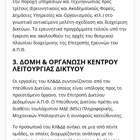
την παροχή υπηρεσιών και τεχνογνωσίας προς
τρίτους (Ερευνητικούς και Ακαδημαϊκούς Φορείς,
Δημόσιες Υπηρεσίες και Οργανισμούς, κτλ.) στο
γνωστικό αντικείμενο μελέτη-σχεδίαση και διαχείριση
δικτύων. Τα ερευνητικά προγράμματα τελούν υπό την
έγκριση και ακολουθούν τις αρχές του θεσμικού
πλαισίου διαχείρισης της Επιτροπής Ερευνών του
Α.Π.Θ.
3. ΔΟΜΗ & ΟΡΓΑΝΩΣΗ ΚΕΝΤΡΟΥ
ΛΕΙΤΟΥΡΓΙΑΣ ΔΙΚΤΥΟΥ
Οι εργασίες του ΚΛ&ΔΔ συντονίζονται από τον
Υπεύθυνο Δικτύου, ο οποίος είναι υπόλογος προς το
προϊστάμενο όργανο, την Επιτροπή Δικτύου
Δεδομένων Α.Π.Θ. Ο Υπεύθυνος Δικτύου πρέπει να
διαθέτει τουλάχιστον ΜΔΕ (MSc) Πληροφορικής,
Μηχανικών Υπολογιστών ή συναφούς κατεύθυνσης.
Το προσωπικό του ΚΛ&ΔΔ ανήκει σε μια από πέντε
ομάδες, οι οποίες διαχωρίζονται ανάλογα με το