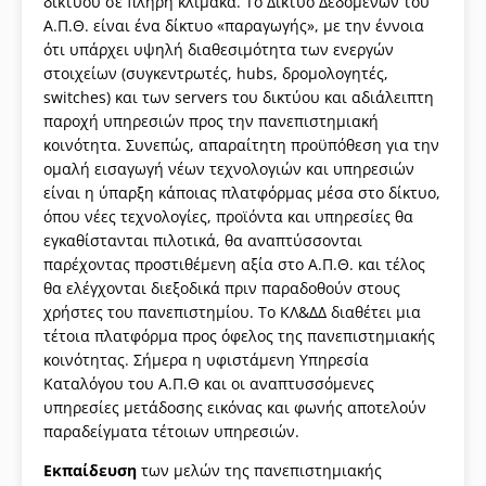
δικτύου σε πλήρη κλίμακα. Το Δίκτυο Δεδομένων του
Α.Π.Θ. είναι ένα δίκτυο «παραγωγής», με την έννοια
ότι υπάρχει υψηλή διαθεσιμότητα των ενεργών
στοιχείων (συγκεντρωτές, hubs, δρομολογητές,
switches) και των servers του δικτύου και αδιάλειπτη
παροχή υπηρεσιών προς την πανεπιστημιακή
κοινότητα. Συνεπώς, απαραίτητη προϋπόθεση για την
ομαλή εισαγωγή νέων τεχνολογιών και υπηρεσιών
είναι η ύπαρξη κάποιας πλατφόρμας μέσα στο δίκτυο,
όπου νέες τεχνολογίες, προϊόντα και υπηρεσίες θα
εγκαθίστανται πιλοτικά, θα αναπτύσσονται
παρέχοντας προστιθέμενη αξία στο Α.Π.Θ. και τέλος
θα ελέγχονται διεξοδικά πριν παραδοθούν στους
χρήστες του πανεπιστημίου. Το ΚΛ&ΔΔ διαθέτει μια
τέτοια πλατφόρμα προς όφελος της πανεπιστημιακής
κοινότητας. Σήμερα η υφιστάμενη Υπηρεσία
Καταλόγου του Α.Π.Θ και οι αναπτυσσόμενες
υπηρεσίες μετάδοσης εικόνας και φωνής αποτελούν
παραδείγματα τέτοιων υπηρεσιών.
Εκπαίδευση
των μελών της πανεπιστημιακής