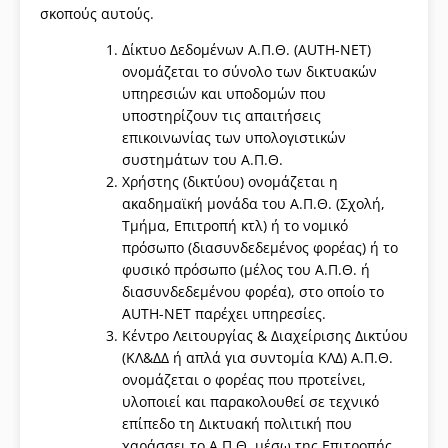
σκοπούς αυτούς.
Δίκτυο Δεδομένων Α.Π.Θ. (AUTH-NET)
ονομάζεται το σύνολο των δικτυακών
υπηρεσιών και υποδομών που
υποστηρίζουν τις απαιτήσεις
επικοινωνίας των υπολογιστικών
συστημάτων του Α.Π.Θ.
Χρήστης (δικτύου) ονομάζεται η
ακαδημαϊκή μονάδα του Α.Π.Θ. (Σχολή,
Τμήμα, Επιτροπή κτλ) ή το νομικό
πρόσωπο (διασυνδεδεμένος φορέας) ή το
φυσικό πρόσωπο (μέλος του Α.Π.Θ. ή
διασυνδεδεμένου φορέα), στο οποίο το
AUTH-NET παρέχει υπηρεσίες.
Κέντρο Λειτουργίας & Διαχείρισης Δικτύου
(ΚΛ&ΔΔ ή απλά για συντομία ΚΛΔ) Α.Π.Θ.
ονομάζεται ο φορέας που προτείνει,
υλοποιεί και παρακολουθεί σε τεχνικό
επίπεδο τη Δικτυακή πολιτική που
χαράσσει το Α.Π.Θ. μέσω της Επιτροπής