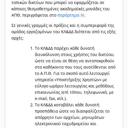
τοπικών δικτύων που μπορεί να εφαρμόζεται σε
κάποιες θεσμοθετημένες ακαδημαϊκές μονάδες του
ΑΠΘ, περιγράφεται στο
παράρτημα IV
.
Σε γενικές γραμμές οι πράξεις και η συμπεριφορά της
ομάδος εργαζομένων του ΚΛ&ΔΔ διέπεται από τις εξής
αρχές:
Το ΚΛ&ΔΔ παρέχει κάθε δυνατή
διευκόλυνση στους χρήστες του δικτύου,
ώστε να είναι σε θέση να ανταποκριθούν
στα καθήκοντα που τους ανατίθενται από
το Α.Π.Θ. Για το σκοπό αυτό λειτουργεί
υπηρεσία «Υποστήριξης Χρηστών» με
εύλογο ωράριο λειτουργίας και μεθόδους
επικοινωνίας (επί τόπου, τηλεφωνικά, με
e-mail, fax, κτλ.).
Το ΚΛ&ΔΔ καταβάλει κάθε δυνατή
προσπάθεια ώστε να διασφαλίζεται το
απόρρητο των αρχείων, μηνυμάτων
ηλεκτρονικού ταχυδρομείου και