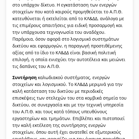
στο υπάρχον δίκτυο. Η εγκατάσταση των ενεργών
στοιχείων που κατά καιρούς προμηθεύεται το Α.Π.Θ.
κατευθύνεται ή εκτελείται από το ΚΛ&ΔΔ, ανάλογα με
τις επιμέρους απαιτήσεις για ειδική προσαρμογή και
την υπάρχουσα τεχνογνωσία του αναδόχου.
Παρόμοια, όσον αφορά στο λογισμικό συστημάτων
δικτύου και εφαρμογών, η παραγωγή προστιθέμενης
αξίας από το ίδιο το ΚΛ&ΔΔ είναι βασική πολιτική
επιλογή, η οποία ενισχύει την αυτοτέλεια και μειώνει
τις δαπάνες του Α.Π.Θ.
Συντήρηση
καλωδιακού συστήματος, ενεργών
στοιχείων και λογισμικού. Το ΚΛ&ΔΔ μεριμνά για την
καλή κατάσταση του δικτύου με περιοδικές
επισκέψεις των στελεχών του στα κομβικά σημεία του
δικτύου, σε συνεργασία και με την τεχνική υπηρεσία
του Α.Π.Θ. και τους κατά τόπους υπευθύνους
εργαστηρίων και τμημάτων. Επιβλέπει και πιστοποιεί
την καλή εκτέλεση της συντήρησης ενεργών
στοιχείων, όπου αυτή έχει ανατεθεί σε εξωτερικούς
εργολάβους, και φροντίζει για την έγκαιρη προμήθεια