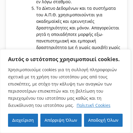
εν λόγω σταθμού.
Το Δίκτυο Δεδομένων και τα συστήματα
του Α.Π.Θ. χρησιμοποιούνται για
ακαδημαϊκές και ερευνητικές
δραστηριότητες και μόνον. Απαγορεύεται
ρητά η οποιαδήποτε μορφής εξω-
πανεπιστημιακή και εμπορική
δραστηριότητα (με ή χωρίς αμοιβή) χωρίς
την έγγραφη άδεια της Επιτροπής Δικτύου
Αυτός ο ιστότοπος χρησιμοποιεί cookies.
Δεδομένων του Α.Π.Θ. Σε κάθε περίπτωση
πρέπει να ενημερώνεται η επιτροπή αν
Χρησιμοποιούμε cookies για τη συλλογή πληροφοριών
πρόκειται να χρησιμοποιηθεί λογισμικό ή
σχετικά με τη χρήση του ιστοτόπου μας από τους
υλικό με ακαδημαϊκή άδεια χρήσης για
επισκέπτες, με στόχο την κάλυψη των αναγκών των
άλλους σκοπούς.
περισσοτέρων επισκεπτών και τη βελτίωση του
Όσον αφορά υλικό ή λογισμικό που
περιεχομένου του ιστοτόπου μας καθώς και τη
αναπτύσσεται στο Α.Π.Θ. θα πρέπει να
διευκόλυνση του ιστοτόπου μας.
Πολιτική Cookies
λαμβάνεται μέριμνα ώστε να μην
διακυβεύεται η ασφάλεια και η ορθή
λειτουργία του δικτύου. Απαγορεύεται η
Επιστροφή στην αρχή
Διαχείριση
Απόρριψη Όλων
Αποδοχή Όλων
χρήση και ανάπτυξη ιών λογισμικού, και
γενικά προγραμμάτων που προσπαθούν