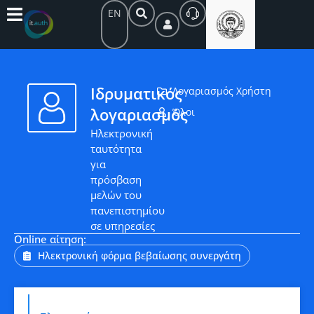
EN
Ιδρυματικός
Λογαριασμός Χρήστη
λογαριασμός
Όλοι
Ηλεκτρονική
ταυτότητα
για
πρόσβαση
μελών του
πανεπιστημίου
σε υπηρεσίες
Online αίτηση:
Ηλεκτρονική φόρμα βεβαίωσης συνεργάτη