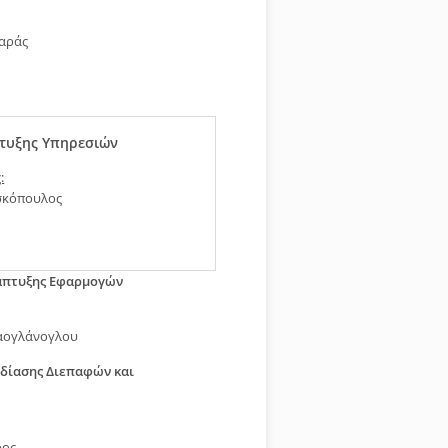
αράς
τυξης Υπηρεσιών
:
σκόπουλος
άπτυξης Εφαρμογών
αογλάνογλου
δίασης Διεπαφών και
ρος