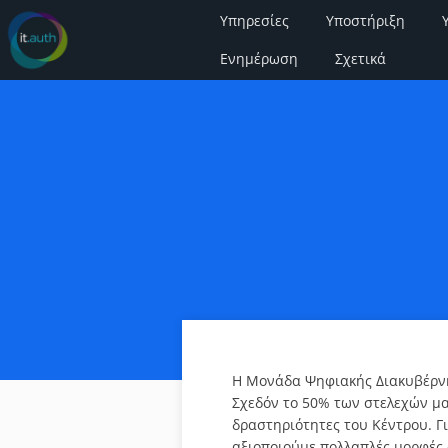
Υπηρεσίες
Υποστήριξη
Ενημέρωση
Σχετικά
Η Μονάδα Ψηφιακής Διακυβέρνησ
Σχεδόν το 50% των στελεχών μα
δραστηριότητες του Κέντρου. Γ
αξιοποιούμε πολλαπλές μορφές