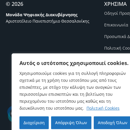
© 2026
ΧΡΗΣΙΜΑ
Οδηγοί Προσ
Μονάδα Ψηφιακής Διακυβέρνησης
Αριστοτέλειο Πανεπιστήμιο Θεσσαλονίκης
Επικοινωνία
Προσωπικά Δ
Πολιτική Coo
Πολιτική Πο
Αυτός ο ιστότοπος χρησιμοποιεί cookies.
Πολιτική Ασ
Χρησιμοποιούμε cookies για τη συλλογή πληροφοριών
σχετικά με τη χρήση του ιστοτόπου μας από τους
Πολιτική Επι
επισκέπτες, με στόχο την κάλυψη των αναγκών των
περισσοτέρων επισκεπτών και τη βελτίωση του
περιεχομένου του ιστοτόπου μας καθώς και τη
διευκόλυνση του ιστοτόπου μας.
Πολιτική Cookies
Διαχείριση
Απόρριψη Όλων
Αποδοχή Όλων