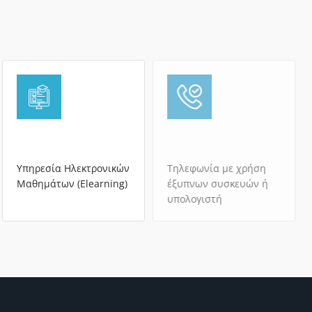
Υπηρεσία Ηλεκτρονικών
Τηλεφωνία με χρήση
Μαθημάτων (Elearning)
έξυπνων συσκευών ή
υπολογιστή