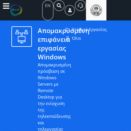
EN
Απομακρυσμένη
Σταθμοί Εργασίας
επιφάνεια
Όλοι
εργασίας
Windows
Απομακρυσμένη
πρόσβαση σε
Windows
Servers με
Remote
Desktop για
την ενίσχυση
της
τηλεκπαίδευσης
και
τηλεργασίας