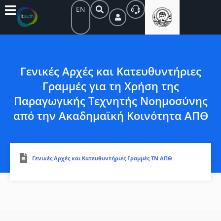
EN
Γενικές Αρχές και Κατευθυντήριες
Γραμμές για τη Χρήση της
Παραγωγικής Τεχνητής Νοημοσύνης
από την Ακαδημαϊκή Κοινότητα ΑΠΘ
Γενικές Αρχές και Κατευθυντήριες Γραμμές ΤΝ ΑΠΘ