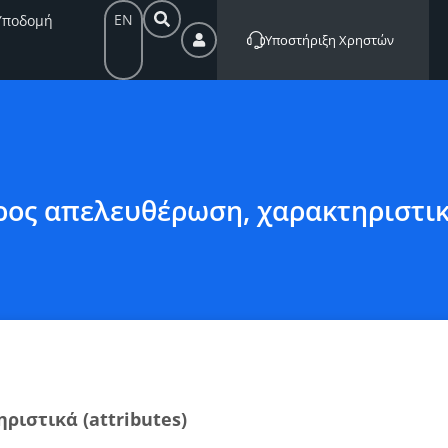
EN
Υποδομή
Υποστήριξη Χρηστών
ρος απελευθέρωση, χαρακτηριστικά
ριστικά (attributes)