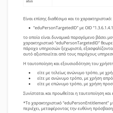
atus
Είναι επίσης διαθέσιμο και το χαρακτηριστικό:
“eduPersonTargetedID” με OID “1.3.6.1.4.1
το οποίο είναι δυναμικά παραγόμενο βάσει μ
χαρακτηριστικό “eduPersonTargetedID” θεωρε
πάροχο υπηρεσιών ξεχωριστά, εξασφαλίζοντας
αυτό αξιοποιείται από τους παρόχους υπηρεσ
Η ταυτοποίηση και εξουσιοδότηση του χρήστη
είτε με τελείως ανώνυμο τρόπο, με χρή
είτε με ανώνυμο τρόπο, με χρήση απρό
είτε με επώνυμο τρόπο, με χρήση προσ
Συνίσταται και προωθείται η ταυτοποίηση κα
*Το χαρακτηριστικό “eduPersonEntitlement” 
περιέχει, μεταφέροντας την ευθύνη πρόσβασης