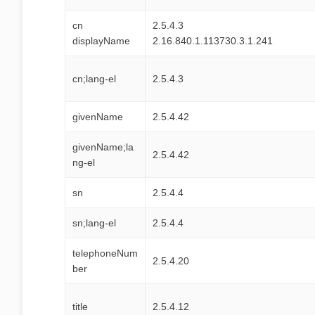
cn
2.5.4.3
displayName
2.16.840.1.113730.3.1.241
cn;lang-el
2.5.4.3
givenName
2.5.4.42
givenName;la
2.5.4.42
ng-el
sn
2.5.4.4
sn;lang-el
2.5.4.4
telephoneNum
2.5.4.20
ber
title
2.5.4.12