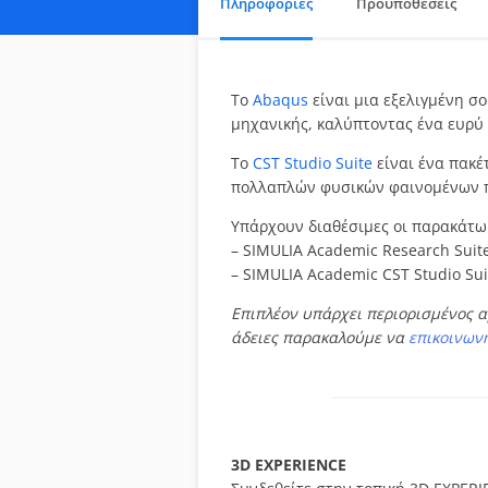
Πληροφορίες
Προϋποθέσεις
Το
Abaqus
είναι μια εξελιγμένη σ
μηχανικής, καλύπτοντας ένα ευρ
Το
CST Studio Suite
είναι ένα πακ
πολλαπλών φυσικών φαινομένων π
Υπάρχουν διαθέσιμες οι παρακάτω 
– SIMULIA Academic Research Suite
– SIMULIA Academic CST Studio Sui
Επιπλέον υπάρχει περιορισμένος α
άδειες παρακαλούμε να
επικοινων
3D EXPERIENCE