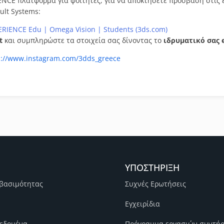
ENCE πλατφόρμα για φοιτητές, για να αποκτήσετε πρόσβαση στις 
lt Systems:
RIENCE Edu | Omega Vision | Students (3ds.com)
t
και συμπληρώστε τα στοιχεία σας δίνοντας το
ιδρυματικό σας 
s://www.instagram.com/3dds_greece
ΥΠΟΣΤΗΡΙΞΗ
βασιμότητας
Συχνές Ερωτήσεις
Εγχειρίδια
εδομένα
Πρόγραμμα εργασιών συντή