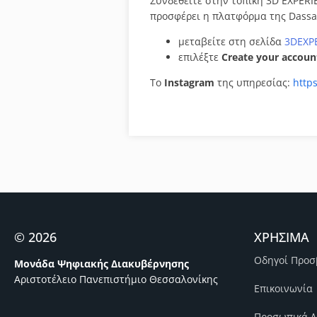
Συνδεθείτε στην τοπική 3D EXPERI
προσφέρει η πλατφόρμα της Dassau
μεταβείτε στη σελίδα
3DEXPE
επιλέξτε
Create your accoun
Το
Instagram
της υπηρεσίας:
http
© 2026
ΧΡΗΣΙΜΑ
Οδηγοί Προσ
Μονάδα Ψηφιακής Διακυβέρνησης
Αριστοτέλειο Πανεπιστήμιο Θεσσαλονίκης
Επικοινωνία
Προσωπικά Δ