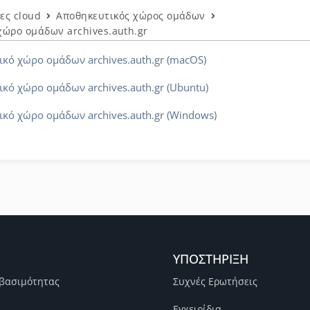
ες cloud
Αποθηκευτικός χώρος ομάδων
ώρο ομάδων archives.auth.gr
κό χώρο ομάδων archives.auth.gr (macOS)
ό χώρο ομάδων archives.auth.gr (Ubuntu)
κό χώρο ομάδων archives.auth.gr (Windows)
ΥΠΟΣΤΗΡΙΞΗ
βασιμότητας
Συχνές Ερωτήσεις
Εγχειρίδια