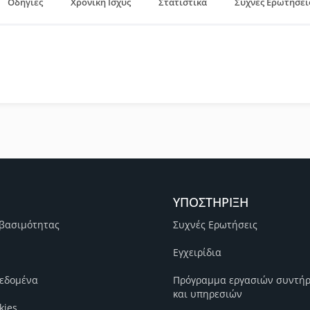
Οδηγίες
Χρονική Ισχύς
Στατιστικά
Συχνές Ερωτήσει
ΥΠΟΣΤΗΡΙΞΗ
βασιμότητας
Συχνές Ερωτήσεις
Εγχειρίδια
εδομένα
Πρόγραμμα εργασιών συντή
και υπηρεσιών
kies