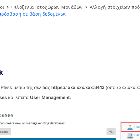
οι
Φιλοξενία Ιστοχώρων Μονάδων
Αλλαγή στοιχείων πρ
 πρόσβαση σε βάση δεδομένων
k
 Plesk μέσω της σελίδας
https:// xxx.xxx.xxx:8443
(όπου xxx.xxx.xx
ases
και έπειτα
User Management
.