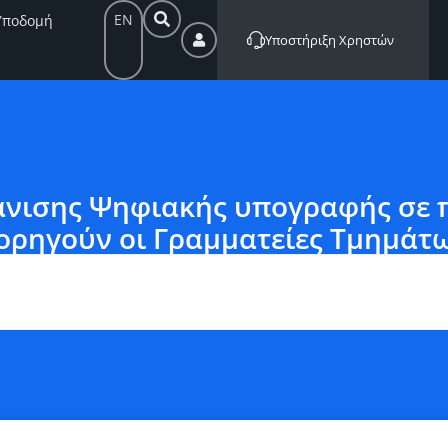
EN
Υποδομή
Υποστήριξη Χρηστών
νισης Ψηφιακής υπογραφής σε π
ορηγούν οι Γραμματείες Τμημάτ