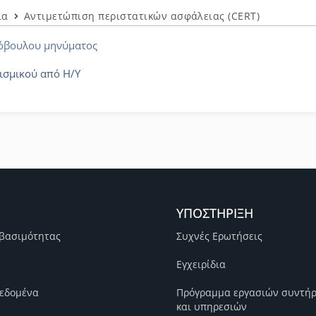
ια
Αντιμετώπιση περιστατικών ασφάλειας (CERT)
κόβουλου μηνύματος
ισμικού από Η/Υ
ΥΠΟΣΤΗΡΙΞΗ
βασιμότητας
Συχνές Ερωτήσεις
Εγχειρίδια
εδομένα
Πρόγραμμα εργασιών συντή
και υπηρεσιών