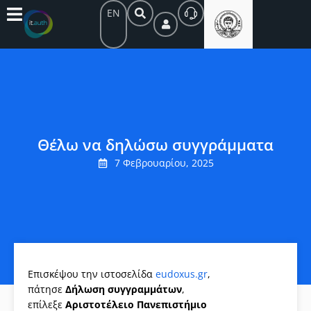
EN
Θέλω να δηλώσω συγγράμματα
7 Φεβρουαρίου, 2025
Επισκέψου την ιστοσελίδα
eudoxus.gr
,
πάτησε
Δήλωση συγγραμμάτων
,
επίλεξε
Αριστοτέλειο Πανεπιστήμιο