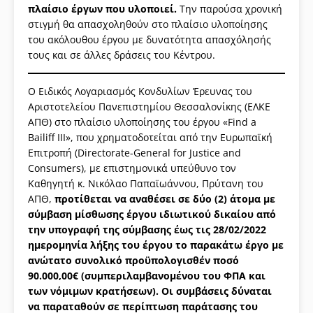
πλαίσιο έργων που υλοποιεί.
Την παρούσα χρονική
στιγμή θα απασχοληθούν στο πλαίσιο υλοποίησης
του ακόλουθου έργου με δυνατότητα απασχόλησής
τους και σε άλλες δράσεις του Κέντρου.
Ο Ειδικός Λογαριασμός Κονδυλίων Έρευνας του
Αριστοτελείου Πανεπιστημίου Θεσσαλονίκης (ΕΛΚΕ
ΑΠΘ) στο πλαίσιο υλοποίησης του έργου «Find a
Bailiff III», που χρηματοδοτείται από την Ευρωπαϊκή
Επιτροπή (Directorate-General for Justice and
Consumers), με επιστημονικά υπεύθυνο τον
Καθηγητή κ. Νικόλαο Παπαϊωάννου, Πρύτανη του
ΑΠΘ,
προτίθεται να αναθέσει σε δύο (2) άτομα με
σύμβαση μίσθωσης έργου ιδιωτικού δικαίου από
την υπογραφή της σύμβασης έως τις 28/02/2022
ημερομηνία λήξης του έργου το παρακάτω έργο με
ανώτατο συνολικό προϋπολογισθέν ποσό
90.000,00€ (συμπεριλαμβανομένου του ΦΠΑ και
των νόμιμων κρατήσεων). Οι συμβάσεις δύναται
να παραταθούν σε περίπτωση παράτασης του