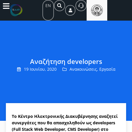
EN
Αναζήτηση developers
19 Ιουνίου, 2020
Ανακοινώσεις
,
Εργασία
Το Κέντρο Ηλεκτρονικής Διακυβέρνησης αναζητεί
συνεργάτες που θα απασχοληθούν ως developers
(Full Stack Web Developer, CMS Developer) στο