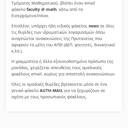
Τμήματος Μαθηματικού, βλέπει έναν email
φάκελο
faculty @ math
, κάτω από τα
Eισερχόμενα/inbox.
Επιπλέον, υπάρχει ήδη ειδικός φάκελος
news
σε όλες
τις θυρίδες των ιδρυματικών λογαριασμών όπου
αναρτώνται ανακοινώσεις της Πρυτανείας που
αφορούν τα μέλη του ΑΠΘ (ΔΕΠ, φοιτητές, διοικητικοί
κ.λπ.).
Η γραμματεία ή άλλο εξουσιοδοτημένο πρόσωπο της
μονάδας, χειρίζεται απευθείας τους ομαδικούς
φακέλους email, κυρίως για αποστολή ανακοινώσεων.
Όλες οι ομαδικές θυρίδες βρίσκονται μέσα σε ένα
γενικό φάκελο
AUTH-MAIL
για να ξεχωρίζουν σε
σχέση με τους προσωπικούς φακέλους.