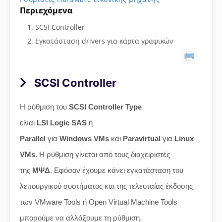
Περιεχόμενα
SCSI Controller
Εγκατάσταση drivers για κάρτα γραφικών
SCSI Controller
Η ρύθμιση του
SCSI Controller Type
είναι
LSI Logic SAS
ή
Parallel
για
Windows VMs
και
Paravirtual
για
Linux
VMs
. Η ρύθμιση γίνεται από τους διαχειριστές
της
ΜΨΔ
. Εφόσον έχουμε κάνει εγκατάσταση του
λειτουργικού συστήματος και της τελευταίας έκδοσης
των VMware Tools ή Open Virtual Machine Tools
μπορούμε να αλλάξουμε τη ρύθμιση.