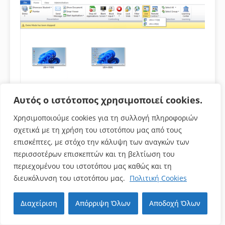
Αυτός ο ιστότοπος χρησιμοποιεί cookies.
Μαζί με την οθόνη του υπολογιστή στο πάνω αριστερό
μέρος εμφανίζονται κάποιες συντομεύσεις οι οποίες
Χρησιμοποιούμε cookies για τη συλλογή πληροφοριών
σχετικά με τη χρήση του ιστοτόπου μας από τους
είναι: απομακρυσμένος έλεγχος του υπολογιστή, κοινή
επισκέπτες, με στόχο την κάλυψη των αναγκών των
χρήση της οθόνης του φοιτητή με την υπόλοιπη τάξη
περισσοτέρων επισκεπτών και τη βελτίωση του
καθώς και λειτουργία προσοχής μόνο για αυτόν τον
περιεχομένου του ιστοτόπου μας καθώς και τη
διευκόλυνση του ιστοτόπου μας.
Πολιτική Cookies
υπολογιστή.
Επιστροφή στην αρχή
Διαχείριση
Απόρριψη Όλων
Αποδοχή Όλων