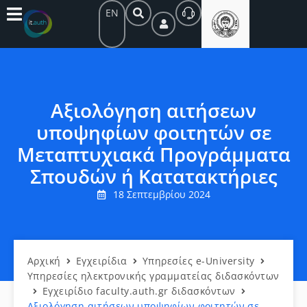
EN
Αξιολόγηση αιτήσεων
υποψηφίων φοιτητών σε
Μεταπτυχιακά Προγράμματα
Σπουδών ή Κατατακτήριες
18 Σεπτεμβρίου 2024
Αρχική
Εγχειρίδια
Υπηρεσίες e-University
Υπηρεσίες ηλεκτρονικής γραμματείας διδασκόντων
Εγχειρίδιο faculty.auth.gr διδασκόντων
Αξιολόγηση αιτήσεων υποψηφίων φοιτητών σε