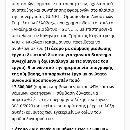
υπηρεσιών ψηφιακών πιστοποιητικών, σχεδιασμού,
ανάπτυξης και συντήρησης εφαρμογών στο πλαίσιο
της συνεργασίας GUNET – Ομοσπονδίας Δικαστικών
Επιμελητών Ελλάδας», που χρηματοδοτείται από το
«Ακαδημαϊκό Διαδίκτυο – GUNET», με επιστημονικά
υπεύθυνο τον Καθηγητή του Τμήματος Κτηνιατρικής
ΑΠΘ κ. Νικόλαο Παπαϊωάννου, προτίθεται να
αναθέσει σε ένα
(1) άτομο με σύμβαση μίσθωσης
έργου ιδιωτικού δικαίου για χρονικό διάστημα
συνεχόμενο ή όχι (ανάλογα με τις ανάγκες του
έργου), 9 μηνών από την ημερομηνία υπογραφής
της σύμβασης, το παρακάτω έργο με ανώτατο
συνολικό προϋπολογισθέν ποσό
17.500,00€
(συμπεριλαμβανομένου του ΦΠΑ και των
νόμιμων κρατήσεων Η σύμβαση δύναται να
παραταθεί έως την ημερομηνία λήξης του έργου
30/10/2023 (σε περίπτωση παράτασης μέχρι τη λήξη
αυτής) και εντός των εγκεκριμένων ορίων του
προϋπολογισμού του.
1 άτομο / για εννέα (09) μήνες / έως 17.500,00 €