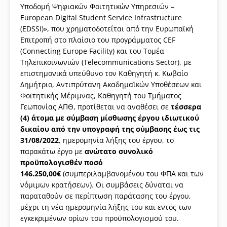
Υποδομή Ψηφιακών Φοιτητικών Υπηρεσιών –
European Digital Student Service Infrastructure
(EDSSI)», που χρηματοδοτείται από την Ευρωπαϊκή
Επιτροπή στο πλαίσιο του προγράμματος CEF
(Connecting Europe Facility) και του Τομέα
Τηλεπικοινωνιών (Telecommunications Sector), με
επιστημονικά υπεύθυνο τον Καθηγητή κ. Κωβαίο
Δημήτριο, Αντιπρύτανη Ακαδημαϊκών Υποθέσεων και
Φοιτητικής Μέριμνας, Καθηγητή του Τμήματος
Γεωπονίας ΑΠΘ, προτίθεται να αναθέσει σε
τέσσερα
(4) άτομα με σύμβαση μίσθωσης έργου ιδιωτικού
δικαίου από την υπογραφή της σύμβασης έως τις
31/08/2022
, ημερομηνία λήξης του έργου, το
παρακάτω έργο με
ανώτατο συνολικό
προϋπολογισθέν ποσό
146.250,00€
(συμπεριλαμβανομένου του ΦΠΑ και των
νόμιμων κρατήσεων). Οι συμβάσεις δύναται να
παραταθούν σε περίπτωση παράτασης του έργου,
μέχρι τη νέα ημερομηνία λήξης του και εντός των
εγκεκριμένων ορίων του προϋπολογισμού του.