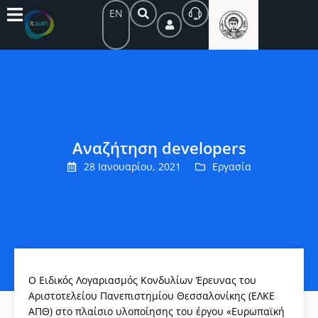
EN
Αναζήτηση developers
28 Ιανουαρίου, 2021
Εργασία
Ο Ειδικός Λογαριασμός Κονδυλίων Έρευνας του
Αριστοτελείου Πανεπιστημίου Θεσσαλονίκης (ΕΛΚΕ
ΑΠΘ) στο πλαίσιο υλοποίησης του έργου «Ευρωπαϊκή