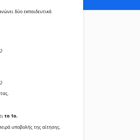
ανώνει δύο εκπαιδευτικά
)
)
τας.
ει
το 1ο.
 σειρά υποβολής της αίτησης.