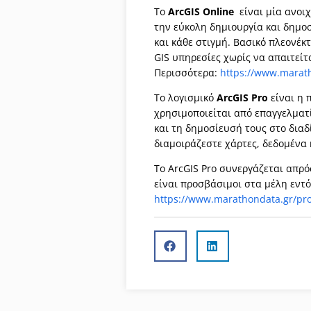
Το
ArcGIS Online
είναι μία ανοι
την εύκολη δημιουργία και δημο
και κάθε στιγμή. Βασικό πλεονέκ
GIS υπηρεσίες χωρίς να απαιτείτα
Περισσότερα:
https://www.marath
Το λογισμικό
ArcGIS Pro
είναι η
χρησιμοποιείται από επαγγελματί
και τη δημοσίευσή τους στο διαδί
διαμοιράζεστε χάρτες, δεδομένα 
Το ArcGIS Pro συνεργάζεται απρό
είναι προσβάσιμοι στα μέλη εντό
https://www.marathondata.gr/proi