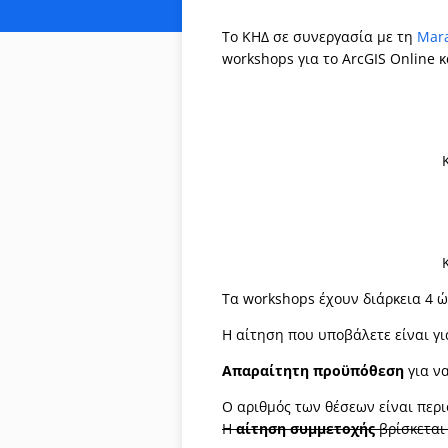
Το ΚΗΔ σε συνεργασία με τη
Mar
workshops για το ArcGIS Online κ
Τα workshops έχουν διάρκεια 4 ώ
Η αίτηση που υποβάλετε είναι γ
Απαραίτητη προϋπόθεση
για ν
Ο αριθμός των θέσεων είναι περι
Η
αίτηση συμμετοχής
βρίσκεται