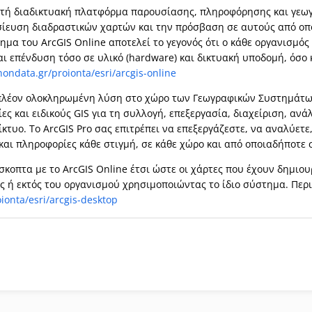
χτή διαδικτυακή πλατφόρμα παρουσίασης, πληροφόρησης και γεωγ
σίευση διαδραστικών χαρτών και την πρόσβαση σε αυτούς από ο
τημα του ArcGIS Online αποτελεί το γεγονός ότι ο κάθε οργανισμό
ι επένδυση τόσο σε υλικό (hardware) και δικτυακή υποδομή, όσο κα
ondata.gr/proionta/esri/arcgis-online
 πλέον ολοκληρωμένη λύση στο χώρο των Γεωγραφικών Συστημάτ
ες και ειδικούς GIS για τη συλλογή, επεξεργασία, διαχείριση, 
κτυο. Το ArcGIS Pro σας επιτρέπει να επεξεργάζεστε, να αναλύετε
και πληροφορίες κάθε στιγμή, σε κάθε χώρο και από οποιαδήποτε
σκοπτα με το ArcGIS Online έτσι ώστε οι χάρτες που έχουν δημιου
ς ή εκτός του οργανισμού χρησιμοποιώντας το ίδιο σύστημα. Περ
onta/esri/arcgis-desktop