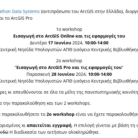
athon
Data
Systems
(αντιπρόσωπο του ArcGIS στην Ελλάδα), διοργ
αι το ArcGIS Pro
1ο workshop
Εισαγωγή στο ArcGIS Online και τις εφαρμογές του
Δευτέρα
17 Ιουνίου
2024,
10:00-14:00
Κεντρική Νησίδα Υπολογιστών ΑΠΘ (ισόγειο Κεντρικής Βιβλιοθήκης
2ο workshop
“
Εισαγωγή στο ArcGIS Pro και τις εφαρμογές του
“
Παρασκευή
28 Ιουνίου
2024,
10:00-14:00
Κεντρική Νησίδα Υπολογιστών ΑΠΘ (ισόγειο Κεντρικής Βιβλιοθήκης
ρες κι απευθύνονται σε όλα τα μέλη της πανεπιστημιακής κοινότη
ια την παρακολούθηση και των 2 workshops.
α παρακολουθήσετε το
2ο workshop
είναι να έχετε παρακολουθήσ
ορισμένος κι
απαιτείται εγγραφή
. Η επιλογή γίνεται με βάση τη
 εδώ
Η διαδικασία των αιτήσεων ολοκληρώθηκε.