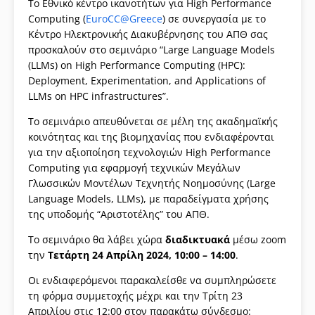
Το Εθνικό κέντρο ικανοτήτων για High Performance
Computing (
EuroCC@Greece
) σε συνεργασία με το
Κέντρο Ηλεκτρονικής Διακυβέρνησης του ΑΠΘ σας
προσκαλούν στο σεμινάριο “Large Language Models
(LLMs) on High Performance Computing (HPC):
Deployment, Experimentation, and Applications of
LLMs on HPC infrastructures”.
Το σεμινάριο απευθύνεται σε μέλη της ακαδημαϊκής
κοινότητας και της βιομηχανίας που ενδιαφέρονται
για την αξιοποίηση τεχνολογιών High Performance
Computing για εφαρμογή τεχνικών Μεγάλων
Γλωσσικών Μοντέλων Τεχνητής Νοημοσύνης (Large
Language Models, LLMs), με παραδείγματα χρήσης
της υποδομής “Αριστοτέλης” του ΑΠΘ.
Το σεμινάριο θα λάβει χώρα
διαδικτυακά
μέσω zoom
την
Τετάρτη 24 Απρίλη 2024,
10:00 – 14:00
.
Οι ενδιαφερόμενοι παρακαλείσθε να συμπληρώσετε
τη φόρμα συμμετοχής μέχρι και την Τρίτη 23
Απριλίου στις 12:00 στον παρακάτω σύνδεσμο: