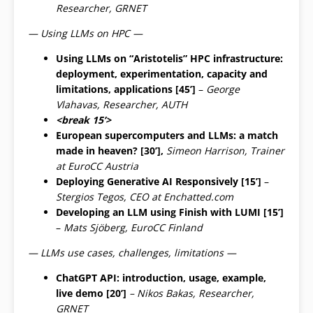
Researcher, GRNET
— Using LLMs on HPC —
Using LLMs on “Aristotelis” HPC infrastructure:
deployment, experimentation, capacity and
limitations, applications [
45’
]
–
George
Vlahavas, Researcher, AUTH
<break 15’>
European supercomputers and LLMs: a match
made in heaven? [3
0’
],
Simeon Harrison, Trainer
at EuroCC Austria
Deploying Generative AI Responsively [15’]
–
Stergios Tegos, CEO at Εnchatted.com
Developing an LLM using Finish with LUMI [15’]
–
Mats Sjöberg,
EuroCC Finland
— LLMs use cases, challenges, limitations —
ChatGPT API: introduction, usage, example,
live demo [20’]
– Nikos Bakas, Researcher,
GRNET