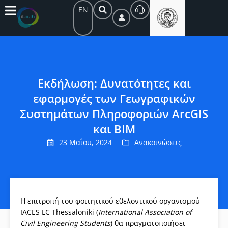
EN
Εκδήλωση: Δυνατότητες και
εφαρμογές των Γεωγραφικών
Συστημάτων Πληροφοριών ArcGIS
και BIΜ
23 Μαΐου, 2024
Ανακοινώσεις
Η επιτροπή του φοιτητικού εθελοντικού οργανισμού
IACES LC Thessaloniki (
International Association of
Civil Engineering Students
) θα πραγματοποιήσει