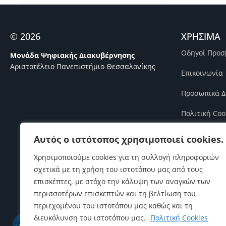
© 2026
ΧΡΗΣΙΜΑ
Οδηγοί Προσ
Μονάδα Ψηφιακής Διακυβέρνησης
Αριστοτέλειο Πανεπιστήμιο Θεσσαλονίκης
Επικοινωνία
Προσωπικά Δ
Πολιτική Coo
Πολιτική Πο
Αυτός ο ιστότοπος χρησιμοποιεί cookies.
Πολιτική Ασ
Χρησιμοποιούμε cookies για τη συλλογή πληροφοριών
σχετικά με τη χρήση του ιστοτόπου μας από τους
Πολιτική Επι
επισκέπτες, με στόχο την κάλυψη των αναγκών των
περισσοτέρων επισκεπτών και τη βελτίωση του
περιεχομένου του ιστοτόπου μας καθώς και τη
διευκόλυνση του ιστοτόπου μας.
Πολιτική Cookies