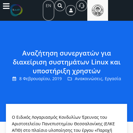
EN
Αναζήτηση συνεργατών για
διαxείριση συστημάτων Linux και
υποστήριξη χρηστών
8 Φεβρουαρίου, 2019
Ανακοινώσεις
,
Εργασία
Ο Ειδικός Λογαριασμός Κονδυλίων Έρευνας του
Αριστοτελείου Πανεπιστημίου Θεσσαλονίκης (ΕΛΚΕ
ΑΠΘ) στο πλαίσιο υλοποίησης του έργου «Παροχή