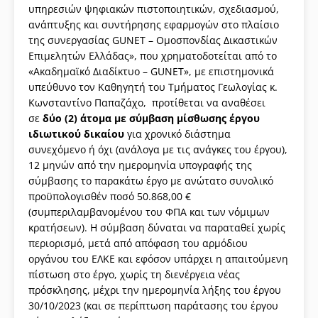
υπηρεσιών ψηφιακών πιστοποιητικών, σχεδιασμού,
ανάπτυξης και συντήρησης εφαρμογών στο πλαίσιο
της συνεργασίας GUNET – Ομοσπονδίας Δικαστικών
Επιμελητών Ελλάδας», που χρηματοδοτείται από το
«Ακαδημαϊκό Διαδίκτυο – GUNET», με επιστημονικά
υπεύθυνο τον Καθηγητή του Τμήματος Γεωλογίας κ.
Κωνσταντίνο Παπαζάχο, προτίθεται να αναθέσει
σε
δύο (2) άτομα με σύμβαση μίσθωσης έργου
ιδιωτικού δικαίου
για χρονικό διάστημα
συνεχόμενο ή όχι (ανάλογα με τις ανάγκες του έργου),
12 μηνών από την ημερομηνία υπογραφής της
σύμβασης το παρακάτω έργο με ανώτατο συνολικό
προϋπολογισθέν ποσό 50.868,00 €
(συμπεριλαμβανομένου του ΦΠΑ και των νόμιμων
κρατήσεων). Η σύμβαση δύναται να παραταθεί χωρίς
περιορισμό, μετά από απόφαση του αρμόδιου
οργάνου του ΕΛΚΕ και εφόσον υπάρχει η απαιτούμενη
πίστωση στο έργο, χωρίς τη διενέργεια νέας
πρόσκλησης, μέχρι την ημερομηνία λήξης του έργου
30/10/2023 (και σε περίπτωση παράτασης του έργου