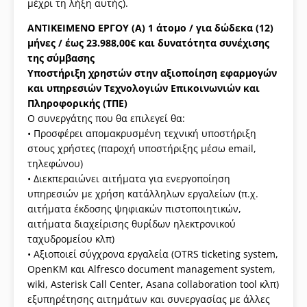
μέχρι τη λήξη αυτής).
ΑΝΤΙΚΕΙΜΕΝΟ ΕΡΓΟΥ (Α) 1 άτομο / για δώδεκα (12)
μήνες / έως 23.988,00€
και δυνατότητα συνέχισης
της σύμβασης
Υποστήριξη χρηστών στην αξιοποίηση εφαρμογών
και υπηρεσιών Τεχνολογιών Επικοινωνιών και
Πληροφορικής (ΤΠΕ)
Ο συνεργάτης που θα επιλεγεί θα:
• Προσφέρει απομακρυσμένη τεχνική υποστήριξη
στους χρήστες (παροχή υποστήριξης μέσω email,
τηλεφώνου)
• Διεκπεραιώνει αιτήματα για ενεργοποίηση
υπηρεσιών με χρήση κατάλληλων εργαλείων (π.χ.
αιτήματα έκδοσης ψηφιακών πιστοποιητικών,
αιτήματα διαχείρισης θυρίδων ηλεκτρονικού
ταχυδρομείου κλπ)
• Αξιοποιεί σύγχρονα εργαλεία (OTRS ticketing system,
OpenKM και Alfresco document management system,
wiki, Asterisk Call Center, Asana collaboration tool κλπ)
εξυπηρέτησης αιτημάτων και συνεργασίας με άλλες