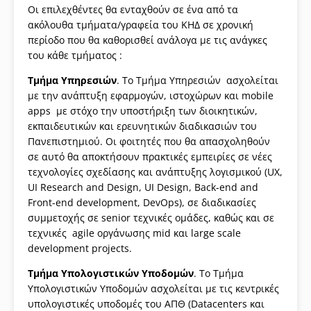
Οι επιλεχθέντες θα ενταχθούν σε ένα από τα
ακόλουθα τμήματα/γραφεία του ΚΗΔ σε χρονική
περίοδο που θα καθορισθεί ανάλογα με τις ανάγκες
του κάθε τμήματος :
Τμήμα Υπηρεσιών
. Το Τμήμα Υπηρεσιών ασχολείται
με την ανάπτυξη εφαρμογών, ιστοχώρων και mobile
apps με στόχο την υποστήριξη των διοικητικών,
εκπαιδευτικών και ερευνητικών διαδικασιών του
Πανεπιστημιού. Οι φοιτητές που θα απασχοληθούν
σε αυτό θα αποκτήσουν πρακτικές εμπειρίες σε νέες
τεχνολογίες σχεδίασης και ανάπτυξης λογισμικού (UX,
UI Research and Design, UI Design, Back-end and
Front-end development, DevOps), σε διαδικασίες
συμμετοχής σε senior τεχνικές ομάδες, καθώς και σε
τεχνικές agile οργάνωσης mid και large scale
development projects.
Τμήμα Υπολογιστικών Υποδομών
. Το Τμήμα
Υπολογιστικών Υποδομών ασχολείται με τις κεντρικές
υπολογιστικές υποδομές του ΑΠΘ (Datacenters και