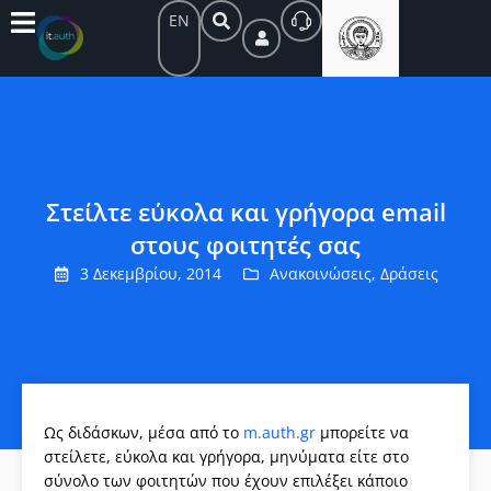
EN
Στείλτε εύκολα και γρήγορα email
στους φοιτητές σας
3 Δεκεμβρίου, 2014
Ανακοινώσεις
,
Δράσεις
Ως διδάσκων, μέσα από το
m.auth.gr
μπορείτε να
στείλετε, εύκολα και γρήγορα, μηνύματα είτε στο
σύνολο των φοιτητών που έχουν επιλέξει κάποιο